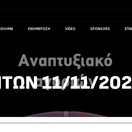
ΆΘΛΗΜΑ
ΕΝΗΜΈΡΩΣΗ
VIDEO
SPONSORS
ΕΠΙ
ΤΩΝ 11/11/20