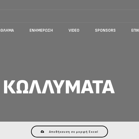
ΆΘΛΗΜΑ
ΕΝΗΜΈΡΩΣΗ
VIDEO
SPONSORS
ΕΠΙ
 ΚΩΛΛΎΜΑΤΑ
Αποθήκευση σε μορφή Excel