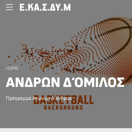
HOME
ΑΝΔΡΩΝ Δ΄ ΟΜΙΛΟΣ
Πρόγραμμα Αγώνων Α΄ Ανδρών